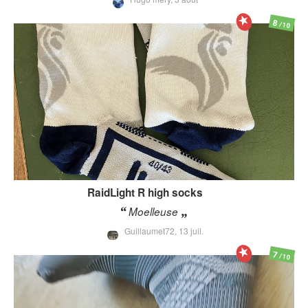
8
/10
RaidLight
R high socks
Moelleuse
Guillaumet72,
13 juil.
7
/10