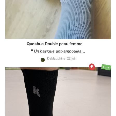
Queshua
Double peau femme
Un basique anti-ampoules
Deldauphine,
22 juin
9
/10