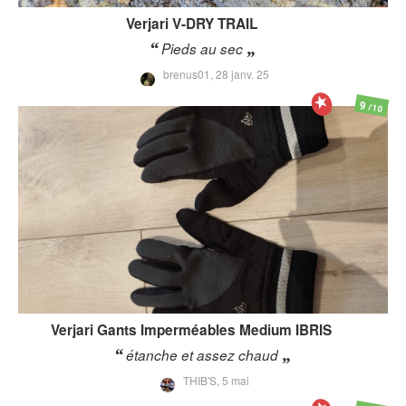
Verjari
V-DRY TRAIL
Pieds au sec
brenus01,
28 janv. 25
9
/10
Verjari
Gants Imperméables Medium IBRIS
étanche et assez chaud
THIB'S,
5 mai