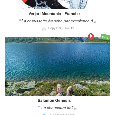
Verjari
Mountania - Etanche
La chaussette étanche par excellence :)
Popy113,
5 avr. 19
8
/10
Salomon
Genesis
La chaussure trail
Hugo mery,
3 août