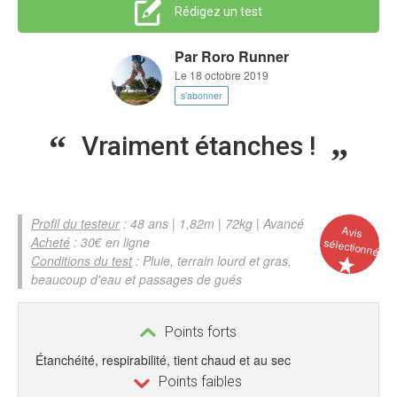
Rédigez un test
Par
Roro Runner
Le 18 octobre 2019
s'abonner
Vraiment étanches !
Profil du testeur
: 48 ans | 1,82m | 72kg | Avancé
Avis
Acheté
: 30€ en ligne
sélectionné
Conditions du test
: Pluie, terrain lourd et gras,
beaucoup d'eau et passages de gués
Points forts
Étanchéité, respirabilité, tient chaud et au sec
Points faibles