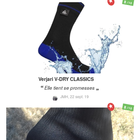
8
/10
Verjari
V-DRY CLASSICS
Elle tient se promesses
JMH,
22 sept. 19
8
/10