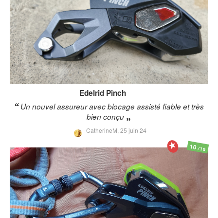
Edelrid
Pinch
Un nouvel assureur avec blocage assisté fiable et très
bien conçu
CatherineM,
25 juin 24
10
/10