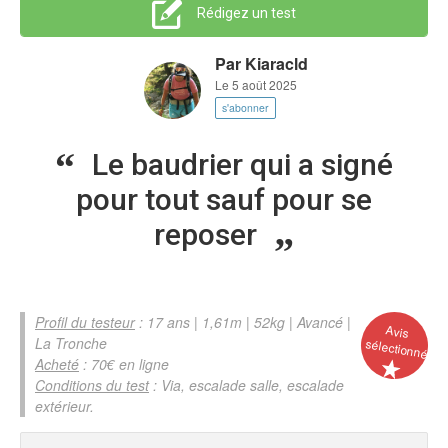
Rédigez un test
Par
Kiaracld
Le 5 août 2025
s'abonner
Le baudrier qui a signé
pour tout sauf pour se
reposer
Profil du testeur
: 17 ans | 1,61m | 52kg | Avancé |
Avis
La Tronche
sélectionné
Acheté
: 70€ en ligne
Conditions du test
: Via, escalade salle, escalade
extérieur.