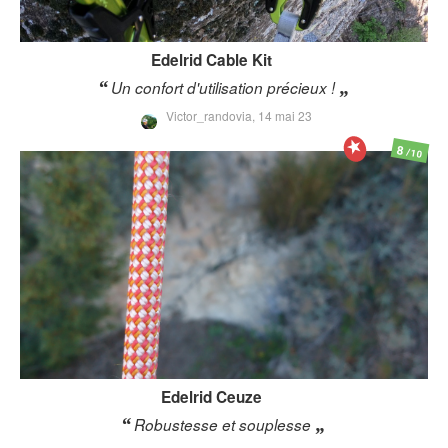
Edelrid
Cable Kit
Un confort d'utilisation précieux !
Victor_randovia,
14 mai 23
8
/10
Edelrid
Ceuze
Robustesse et souplesse