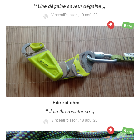
Une dégaine saveur dégaine
VincentPoisson,
19 août 23
9
/10
Edelrid
ohm
Join the resistance
VincentPoisson,
18 août 23
9
/10