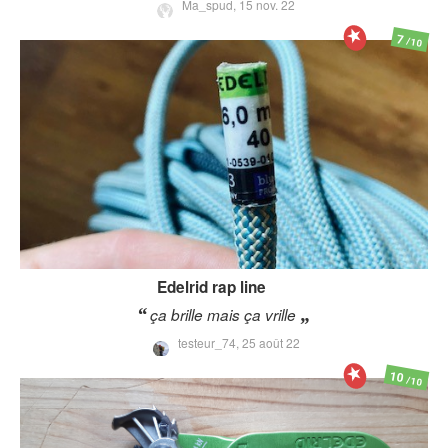
Ma_spud,
15 nov. 22
7
/10
Edelrid
rap line
ça brille mais ça vrille
testeur_74,
25 août 22
10
/10