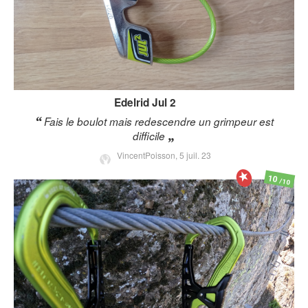
Edelrid
Jul 2
Fais le boulot mais redescendre un grimpeur est
difficile
VincentPoisson,
5 juil. 23
10
/10