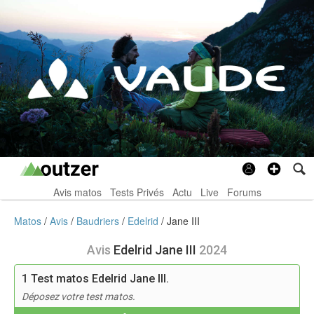
Avis matos
Tests Privés
Actu
Live
Forums
Matos
Avis
Baudriers
Edelrid
Jane III
Avis
Edelrid Jane III
2024
1
Test matos Edelrid Jane III.
Déposez votre test matos.