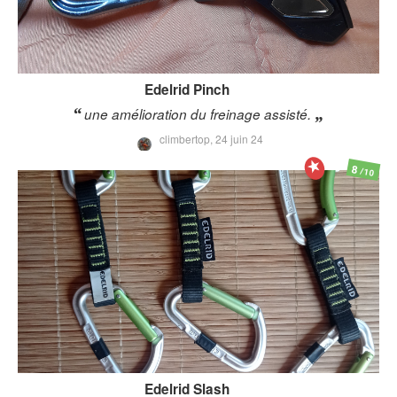
Edelrid
Pinch
une amélioration du freinage assisté.
climbertop,
24 juin 24
8
/10
Edelrid
Slash