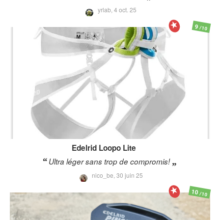
yrlab,
4 oct. 25
9
/10
Edelrid
Loopo Lite
Ultra léger sans trop de compromis!
nico_be,
30 juin 25
10
/10