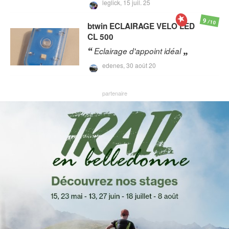
leglick,
15 juil. 25
9
/10
btwin
ECLAIRAGE VELO LED
CL 500
Eclairage d'appoint idéal
edenes,
30 août 20