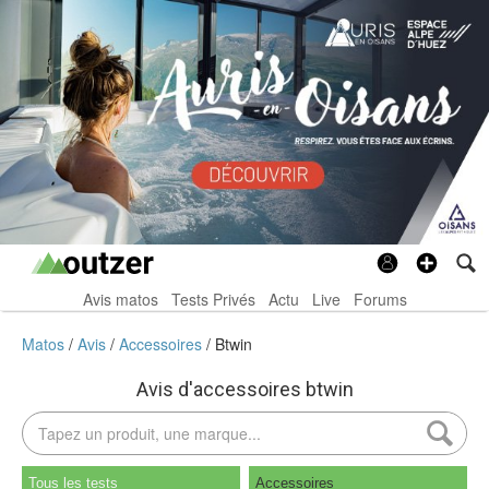
Avis matos
Tests Privés
Actu
Live
Forums
Matos
Avis
Accessoires
Btwin
Avis d'accessoires btwin
Tous les tests
Accessoires