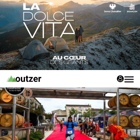
Avis matos
Les avis matos
Tests Privés
Tests Privés
Les Tests Privés