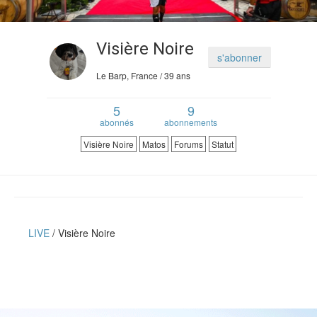
Verdict des testeurs
Actu
Visière Noire
s'abonner
Le Barp, France / 39 ans
Live
5
9
Forums
abonnés
abonnements
Forums
Membres
Visière Noire
Matos
Forums
Statut
LIVE
Visière Noire