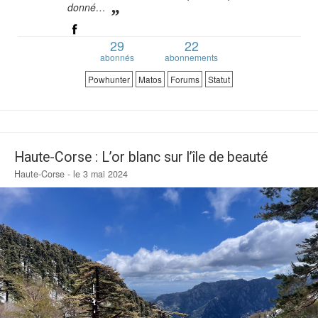
donné…
Verdict des testeurs
29
22
Actu
abonnés
abonnements
Live
Powhunter
Matos
Forums
Statut
Forums
Forums
Membres
Haute-Corse : L’or blanc sur l’île de beauté
Haute-Corse - le 3 mai 2024