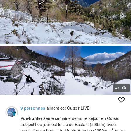
+3
9 personnes
aiment cet Outzer LIVE
Powhunter
2ème semaine de notre séjour en Corse.
L’objectif du jour est le lac de Bastani (2092m) avec
ascension en bonus du Monte Renoso (2352m). À notre