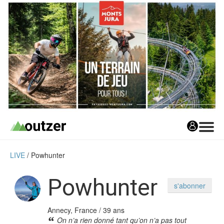
LIVE
Powhunter
Avis matos
Les avis matos
Powhunter
s'abonner
Tests Privés
Annecy, France / 39 ans
Tests Privés
On n’a rien donné tant qu’on n’a pas tout
Les Tests Privés