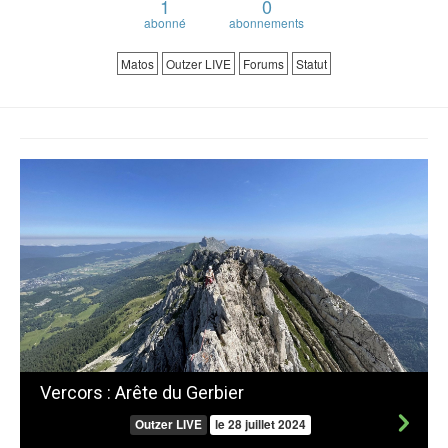
1
0
abonné
abonnements
Matos
Outzer LIVE
Forums
Statut
Vercors : Arête du Gerbier
Outzer LIVE
le 28 juillet 2024