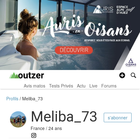
Avis matos
Tests Privés
Actu
Live
Forums
Profils
Meliba_73
Meliba_73
s'abonner
France / 24 ans