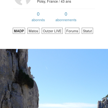
Poisy, France / 43 ans
0
0
abonnés
abonnements
MADP
Matos
Outzer LIVE
Forums
Statut