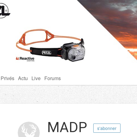
 Privés
Actu
Live
Forums
MADP
s'abonner