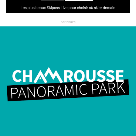
Les plus beaux Skipass Live pour choisir où skier demain