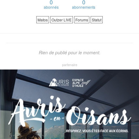
0
0
abonnés
abonnements
Matos
Outzer LIVE
Forums
Statut
Rien de publié pour le moment.