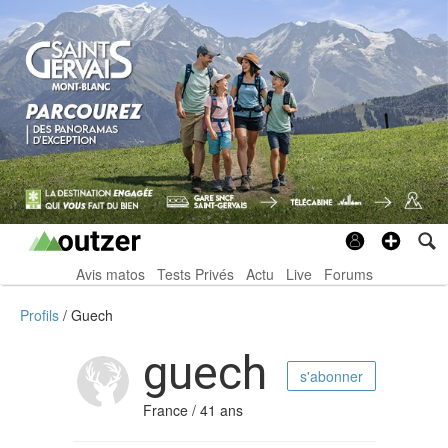
Avis matos
Tests Privés
Actu
Live
Forums
Profils
Guech
guech
s'abonner
France / 41 ans