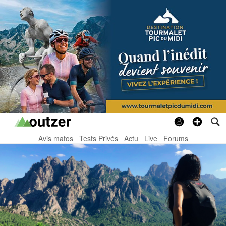
Avis matos
Tests Privés
Actu
Live
Forums