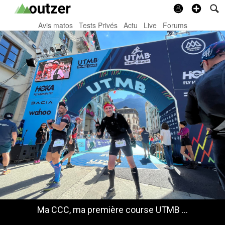
Avis matos
Tests Privés
Actu
Live
Forums
Ma CCC, ma première course UTMB …