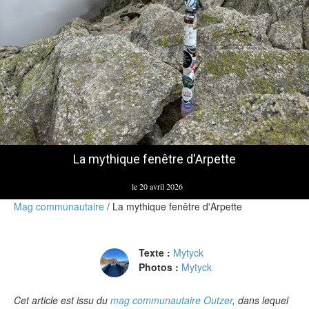
La mythique fenêtre d'Arpette
le 20 avril 2026
Mag communautaire
La mythique fenêtre d'Arpette
Texte :
Mytyck
Photos :
Mytyck
Cet article est issu du
mag communautaire Outzer
, dans lequel