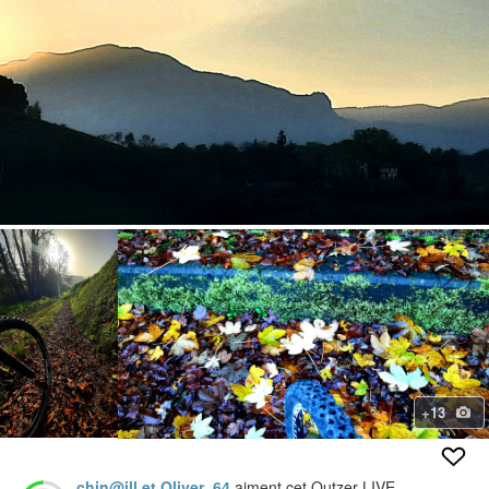
+13
chin@ill et Oliver_64
aiment cet Outzer LIVE