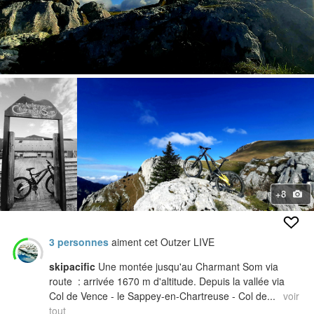
+8
3 personnes
aiment cet Outzer LIVE
skipacific
Une montée jusqu'au Charmant Som via
route : arrivée 1670 m d'altitude. Depuis la vallée via
Col de Vence - le Sappey-en-Chartreuse - Col de...
voir
tout