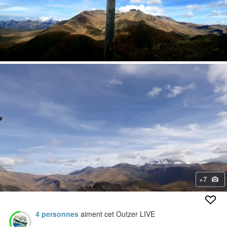
+7
Loaded
:
Unmute
100.00%
4 personnes
aiment cet Outzer LIVE