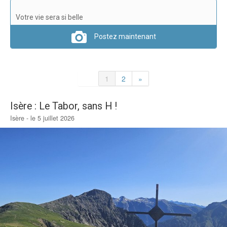
Verdict des testeurs
Votre vie sera si belle
Actu
Postez maintenant
Live
Forums
1
2
»
Forums
Membres
Isère : Le Tabor, sans H !
Isère - le 5 juillet 2026