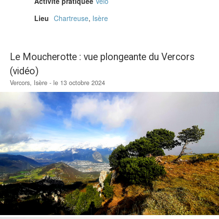
Activité pratiquée
Vélo
Lieu
Chartreuse
,
Isère
Le Moucherotte : vue plongeante du Vercors
(vidéo)
Vercors, Isère - le 13 octobre 2024