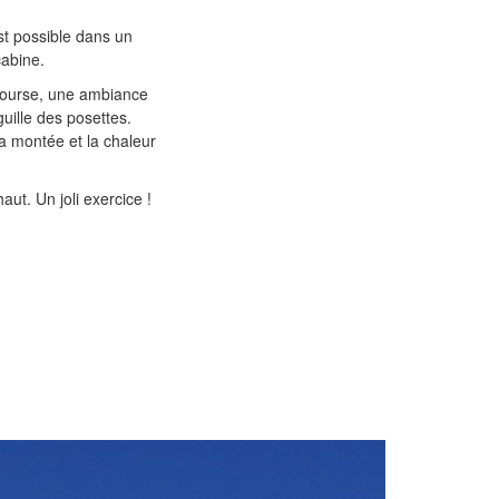
t possible dans un
cabine.
 course, une ambiance
iguille des posettes.
la montée et la chaleur
aut. Un joli exercice !