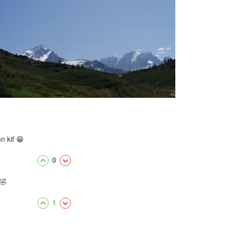
n kif 😁
0
 🤣
1