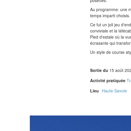
posettes.
Au programme: une mo
temps imparti choisis.
Ce fut un joli jeu d'
conviviale et la téléca
Pied d'estale où la vu
écrasante qui transfo
Un style de course atyp
Sortie du
15 août 20
Activité pratiquée
Tr
Lieu
Haute-Savoie