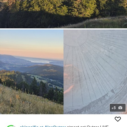
+5
skipacific et AlexOutzer
aiment cet Outzer LIVE