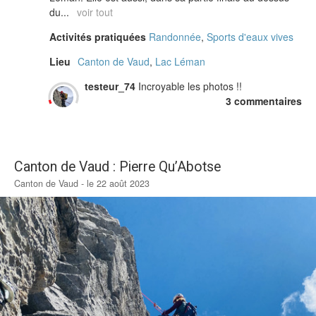
du...
voir tout
Activités pratiquées
Randonnée
,
Sports d'eaux vives
Lieu
Canton de Vaud
,
Lac Léman
testeur_74
Incroyable les photos !!
3 commentaires
Canton de Vaud : Pierre Qu’Abotse
Canton de Vaud - le 22 août 2023