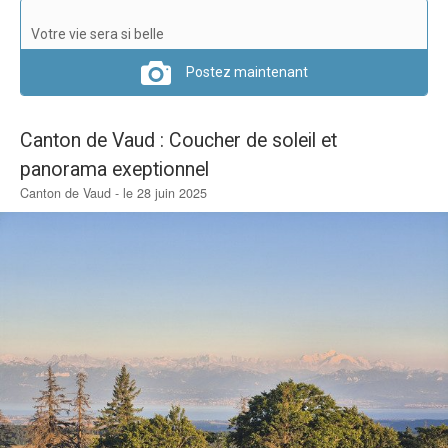
Verdict des testeurs
Votre vie sera si belle
Actu
Postez maintenant
Live
Canton de Vaud : Coucher de soleil et
Forums
panorama exeptionnel
Forums
Canton de Vaud - le 28 juin 2025
Membres