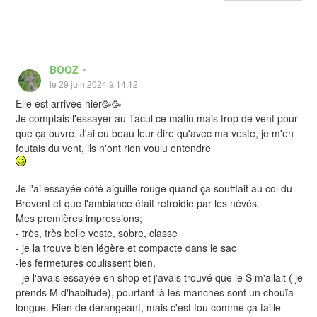
BOOZ
le 29 juin 2024 à 14:12
Elle est arrivée hier🥳🥳
Je comptais l'essayer au Tacul ce matin mais trop de vent pour
que ça ouvre. J'ai eu beau leur dire qu'avec ma veste, je m'en
foutais du vent, ils n'ont rien voulu entendre
Je l'ai essayée côté aiguille rouge quand ça soufflait au col du
Brèvent et que l'ambiance était refroidie par les névés.
Mes premières impressions;
- très, très belle veste, sobre, classe
- je la trouve bien légère et compacte dans le sac
-les fermetures coulissent bien,
- je l'avais essayée en shop et j'avais trouvé que le S m'allait ( je
prends M d'habitude), pourtant là les manches sont un chouïa
longue. Rien de dérangeant, mais c'est fou comme ça taille