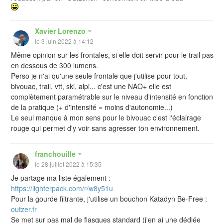
Xavier Lorenzo
le 3 juin 2022 à 14:12
Même opinion sur les frontales, si elle doit servir pour le trail pas
en dessous de 300 lumens.
Perso je n'ai qu'une seule frontale que j'utilise pour tout,
bivouac, trail, vtt, ski, alpi... c'est une NAO+ elle est
complètement paramétrable sur le niveau d'intensité en fonction
de la pratique (+ d'intensité = moins d'autonomie...)
Le seul manque à mon sens pour le bivouac c'est l'éclairage
rouge qui permet d'y voir sans agresser ton environnement.
franchouille
le 28 juillet 2022 à 15:35
Je partage ma liste également :
https://lighterpack.com/r/w8y51u
Pour la gourde filtrante, j'utilise un bouchon Katadyn Be-Free :
outzer.fr
Se met sur pas mal de flasques standard (j'en ai une dédiée