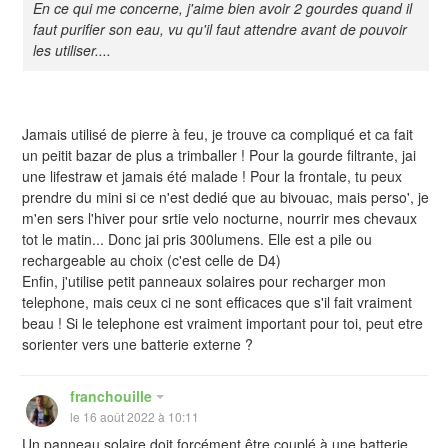
En ce qui me concerne, j'aime bien avoir 2 gourdes quand il
faut purifier son eau, vu qu'il faut attendre avant de pouvoir
les utiliser....
Jamais utilisé de pierre à feu, je trouve ca compliqué et ca fait
un peitit bazar de plus a trimballer ! Pour la gourde filtrante, jai
une lifestraw et jamais été malade ! Pour la frontale, tu peux
prendre du mini si ce n'est dedié que au bivouac, mais perso', je
m'en sers l'hiver pour srtie velo nocturne, nourrir mes chevaux
tot le matin... Donc jai pris 300lumens. Elle est a pile ou
rechargeable au choix (c'est celle de D4)
Enfin, j'utilise petit panneaux solaires pour recharger mon
telephone, mais ceux ci ne sont efficaces que s'il fait vraiment
beau ! Si le telephone est vraiment important pour toi, peut etre
sorienter vers une batterie externe ?
franchouille
le 16 août 2022 à 10:11
Un panneau solaire doit forcément être couplé à une batterie,