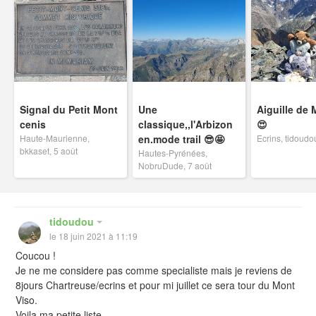
Signal du Petit Mont
Une
Aiguille de
cenis
classique,,l'Arbizon
😍
Haute-Maurienne,
en.mode trail 😎🤩
Ecrins, tidoudo
bkkaset, 5 août
Hautes-Pyrénées,
NobruDude, 7 août
tidoudou
le 18 juin 2021 à 11:19
Coucou !
Je ne me considere pas comme specialiste mais je reviens de
8jours Chartreuse/ecrins et pour mi juillet ce sera tour du Mont
Viso.
Voila ma petite liste