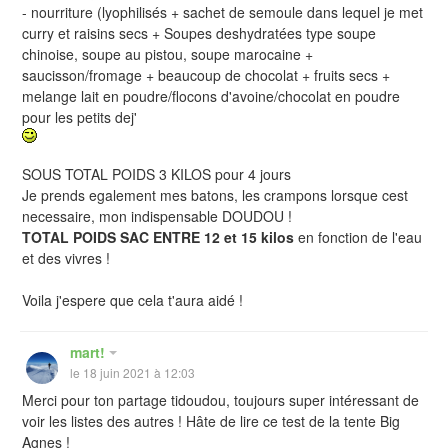
- nourriture (lyophilisés + sachet de semoule dans lequel je met
curry et raisins secs + Soupes deshydratées type soupe
chinoise, soupe au pistou, soupe marocaine +
saucisson/fromage + beaucoup de chocolat + fruits secs +
melange lait en poudre/flocons d'avoine/chocolat en poudre
pour les petits dej'
SOUS TOTAL POIDS 3 KILOS pour 4 jours
Je prends egalement mes batons, les crampons lorsque cest
necessaire, mon indispensable DOUDOU !
TOTAL POIDS SAC ENTRE 12 et 15 kilos
en fonction de l'eau
et des vivres !
Voila j'espere que cela t'aura aidé !
mart!
le 18 juin 2021 à 12:03
Merci pour ton partage tidoudou, toujours super intéressant de
voir les listes des autres ! Hâte de lire ce test de la tente Big
Agnes !