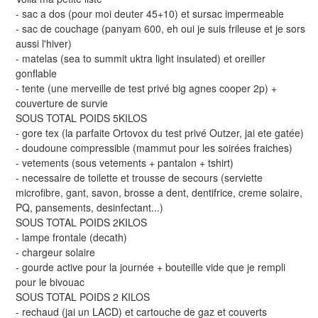
- sac a dos (pour moi deuter 45+10) et sursac impermeable
- sac de couchage (panyam 600, eh oui je suis frileuse et je sors
aussi l'hiver)
- matelas (sea to summit uktra light insulated) et oreiller
gonflable
- tente (une merveille de test privé big agnes cooper 2p) +
couverture de survie
SOUS TOTAL POIDS 5KILOS
- gore tex (la parfaite Ortovox du test privé Outzer, jai ete gatée)
- doudoune compressible (mammut pour les soirées fraiches)
- vetements (sous vetements + pantalon + tshirt)
- necessaire de toilette et trousse de secours (serviette
microfibre, gant, savon, brosse a dent, dentifrice, creme solaire,
PQ, pansements, desinfectant...)
SOUS TOTAL POIDS 2KILOS
- lampe frontale (decath)
- chargeur solaire
- gourde active pour la journée + bouteille vide que je rempli
pour le bivouac
SOUS TOTAL POIDS 2 KILOS
- rechaud (jai un LACD) et cartouche de gaz et couverts