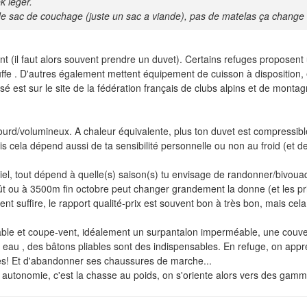
k léger.
e sac de couchage (juste un sac a viande), pas de matelas ça change 
nt (il faut alors souvent prendre un duvet). Certains refuges proposen
bouffe . D'autres également mettent équipement de cuisson à disposition, 
 est sur le site de la fédération français de clubs alpins et de montag
lourd/volumineux. A chaleur équivalente, plus ton duvet est compressible
 cela dépend aussi de ta sensibilité personnelle ou non au froid (et de
l, tout dépend à quelle(s) saison(s) tu envisage de randonner/bivouaquer
 ou à 3500m fin octobre peut changer grandement la donne (et les prix
nt suffire, le rapport qualité-prix est souvent bon à très bon, mais cela 
le et coupe-vent, idéalement un surpantalon imperméable, une couvertu
au , des bâtons pliables sont des indispensables. En refuge, on app
hes! Et d'abandonner ses chaussures de marche...
autonomie, c'est la chasse au poids, on s'oriente alors vers des gammes