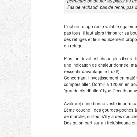
permettre de gouter au plaisir du tre
Pas de réchaud, pas de tente, pas d
L'option refuge reste valable égaleme
pas tous, il faut alors trimballer sa 
des refuges et leur équipement proposé
en refuge.
Plus ton duvet est chaud plus il sera 
une indication de chaleur donnée, mais
ressentir davantage le froid!).
Concernant l'investissement en matérie
comptes aller. Dormir à 1200m en août
'grande distribution' type Decath peuve
Avoir déjà une bonne veste imperméab
2ème couche , des gourdes/poches à e
de marche, surtout s'il y a des douc
Dès qu'on part sur un trek/bivouac en 