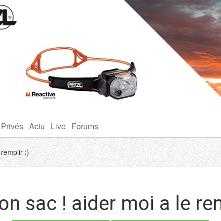
 Privés
Actu
Live
Forums
remplir :)
on sac ! aider moi a le rem