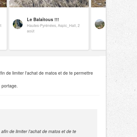
Le Balaïtous !!!
Traversée du
t
Hautes-Pyrénées, Aspic_Hall, 2
Gialorgues (
août
Mercantour, tido
in de limiter l'achat de matos et de te permettre
 portage.
fin de limiter l'achat de matos et de te