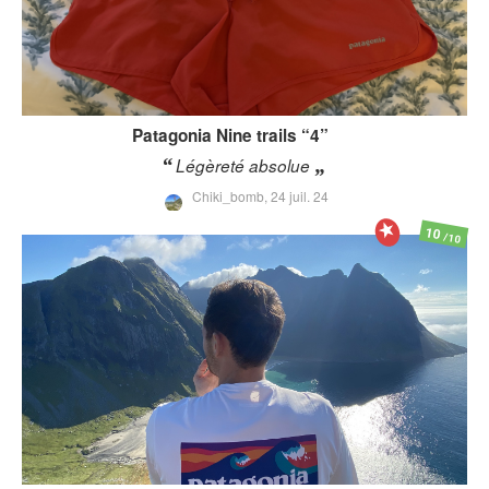
Patagonia
Nine trails “4”
Légèreté absolue
Chiki_bomb,
24 juil. 24
10
/10