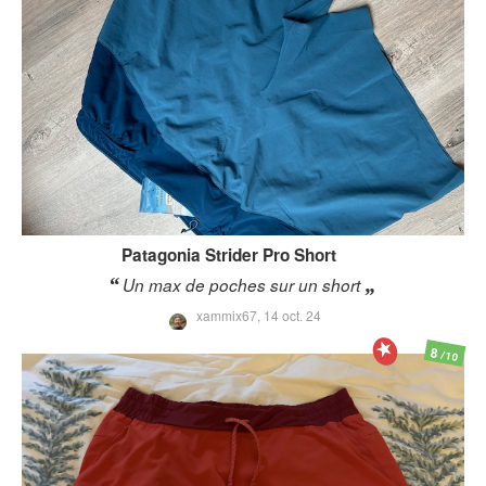
Patagonia
Strider Pro Short
Un max de poches sur un short
xammix67,
14 oct. 24
8
/10