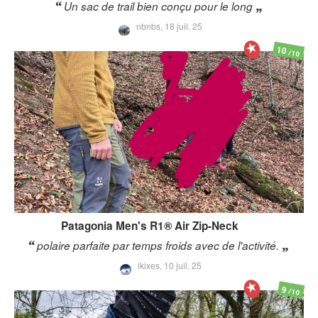
Un sac de trail bien conçu pour le long
nbnbs,
18 juil. 25
10
/10
Patagonia
Men's R1® Air Zip-Neck
polaire parfaite par temps froids avec de l'activité.
ikixes,
10 juil. 25
9
/10