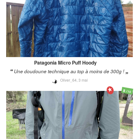
Patagonia
Micro Puff Hoody
Une doudoune technique au top à moins de 300g !
Oliver_64,
3 mai
8
/10