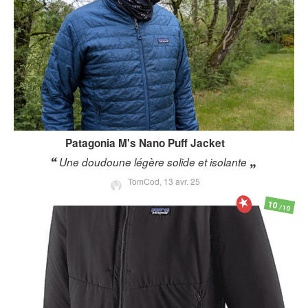
Patagonia
M's Nano Puff Jacket
Une doudoune légère solide et isolante
TomCod,
13 avr. 25
10
/10