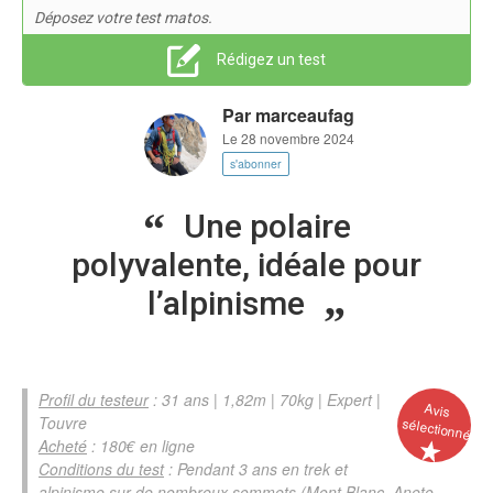
Déposez votre test matos.
Rédigez un test
Par
marceaufag
Le 28 novembre 2024
s'abonner
Une polaire
polyvalente, idéale pour
l’alpinisme
Profil du testeur
: 31 ans | 1,82m | 70kg | Expert |
Avis
Touvre
sélectionné
Acheté
: 180€ en ligne
Conditions du test
: Pendant 3 ans en trek et
alpinisme sur de nombreux sommets (Mont Blanc, Aneto,