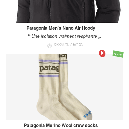
Patagonia
Men's Nano Air Hoody
Une isolation vraiment respirante
bidoul73,
7 avr. 25
9
/10
Patagonia
Merino Wool crew socks