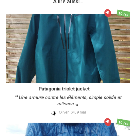
A lire aussi...
10
/10
Patagonia
triolet jacket
Une armure contre les éléments, simple solide et
efficace
Oliver_64,
9 mai
10
/10