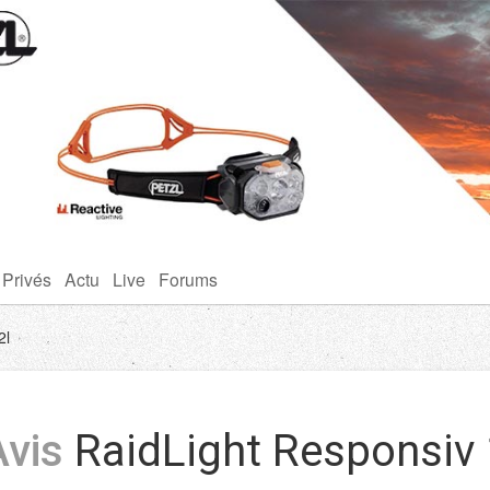
 Privés
Actu
Live
Forums
2l
Avis
RaidLight Responsiv 