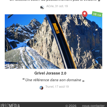
ACrie,
31 oct. 19
10
/10
Grivel
Jorasse 2.0
Une référence dans son domaine
Trunet,
17 août 19
© 2026
nous contacter