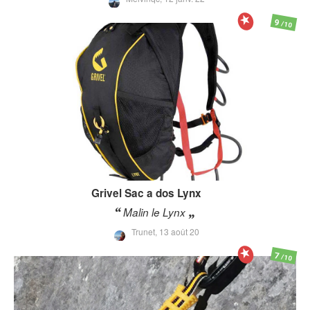
9
/10
Grivel
Sac a dos Lynx
Malin le Lynx
Trunet,
13 août 20
7
/10