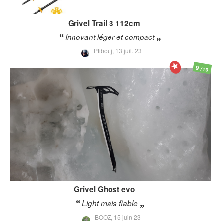
Grivel
Trail 3 112cm
Innovant léger et compact
Ptibouj,
13 juil. 23
9
/10
Grivel
Ghost evo
Light mais fiable
BOOZ,
15 juin 23