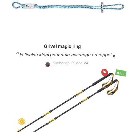
Grivel
magic ring
le ficelou idéal pour auto-assurage en rappel
climbertop,
29 déc. 24
8
/10