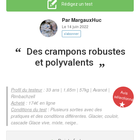
Rédigez un test
Par
MargauxHuc
Le 14 juin 2022
s'abonner
Des crampons robustes
et polyvalents
Profil du testeur
: 33 ans | 1,65m | 57kg | Avancé |
Avis
Rimbachzell
sélectionné
Acheté
: 174€ en ligne
Conditions du test
: Plusieurs sorties avec des
pratiques et des conditions différentes. Glacier, couloir,
cascade Glace vive, mixte, neige..