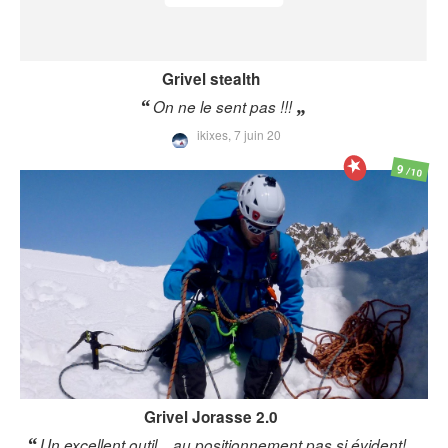
Grivel
stealth
On ne le sent pas !!!
ikixes,
7 juin 20
9
/10
Grivel
Jorasse 2.0
Un excellent outil... au positionnement pas si évident!