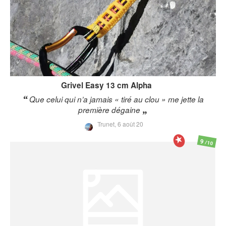
Grivel
Easy 13 cm Alpha
Que celui qui n’a jamais « tiré au clou » me jette la
première dégaine
Trunet,
6 août 20
9
/10