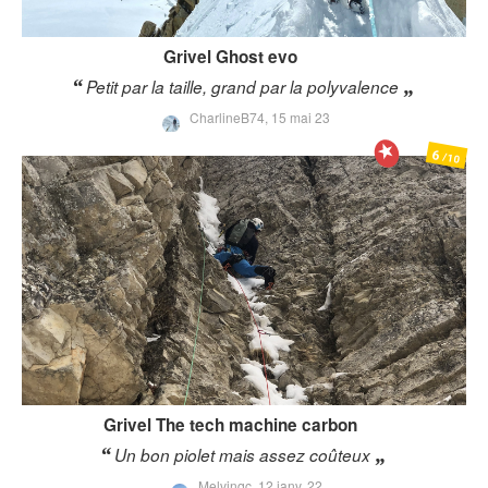
Grivel
Ghost evo
Petit par la taille, grand par la polyvalence
CharlineB74,
15 mai 23
6
/10
Grivel
The tech machine carbon
Un bon piolet mais assez coûteux
Melvinqc,
12 janv. 22