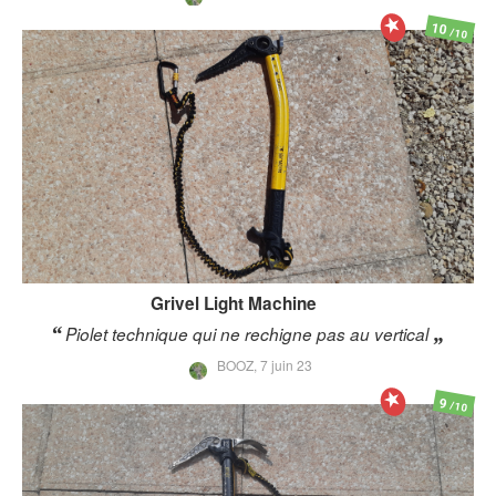
10
/10
Grivel
Light Machine
Piolet technique qui ne rechigne pas au vertical
BOOZ,
7 juin 23
9
/10