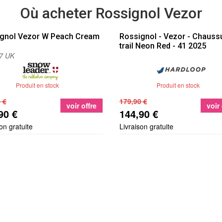
Où acheter Rossignol Vezor
gnol
Vezor W Peach Cream
Rossignol
- Vezor - Chauss
trail Neon Red - 41 2025
 7 UK
Produit en stock
Produit en stock
 €
179,90 €
voir offre
voir 
90 €
144,90 €
on gratuite
Livraison gratuite