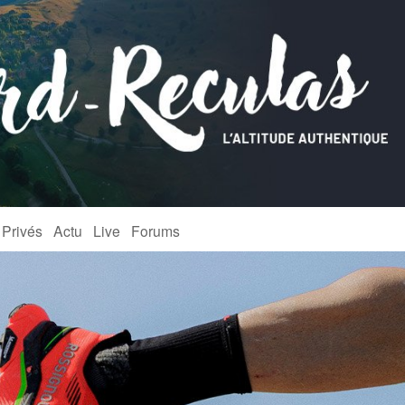
 Privés
Actu
Live
Forums