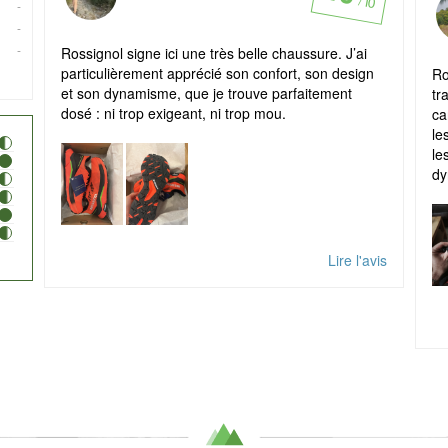
/ 10
-
-
-
Rossignol signe ici une très belle chaussure. J’ai
particulièrement apprécié son confort, son design
Ro
et son dynamisme, que je trouve parfaitement
tr
dosé : ni trop exigeant, ni trop mou.
ca
le
le
dy
Lire l'avis