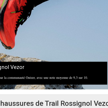
gnol Vezor
 par la communauté Outzer, avec une note moyenne de 9,3 sur 10.
haussures de Trail Rossignol Vez