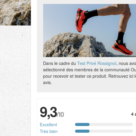
Dans le cadre du
Test Privé Rossignol
, nous av
sélectionné des membres de la communauté Ou
pour recevoir et tester ce produit. Retrouvez ici 
avis.
9,3
/10
4 
Excellent
Très bien