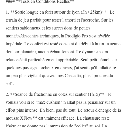
#### **Tests en Conditions Réelles**
1. **Sortie longue en forêt autour de lyon (3h / 25km)** : Le
terrain de jeu parfait pour tester l'amorti et l'accroche. Sur les
sentiers sablonneux et les successions de petites
montées/descentes techniques, la Prodigio Pro s'est révélée
impériale. Le confort est resté constant du début à la fin. Aucune
douleur plantaire, aucun échauffement. Le dynamisme en
relance était particulièrement appréciable. Seul petit bémol, sur
quelques passages rocheux en devers, j'ai senti qu'il fallait être
un peu plus vigilant qu'avec mes Cascadia, plus "proches du
sol".
2. **Séance de fractionné en côtes sur sentier (1h15)** : Je
voulais voir si le "max-cushion" n'allait pas la pénaliser sur un
effort plus intense. Eh bien, pas du tout. Le retour d'énergie de la
mousse XFlow™ est vraiment efficace. La chaussure reste
légère et ne donne pas l'impression de "coller" au sol. La