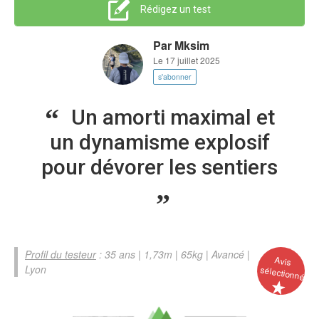
Rédigez un test
Par
Mksim
Le 17 juillet 2025
s'abonner
Un amorti maximal et
un dynamisme explosif
pour dévorer les sentiers
Profil du testeur
: 35 ans | 1,73m | 65kg | Avancé |
Avis
Lyon
sélectionné