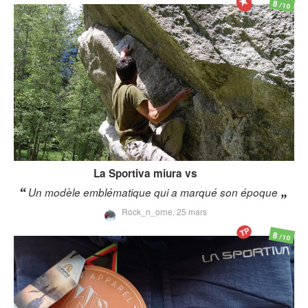
8
/10
La Sportiva
miura vs
Un modèle emblématique qui a marqué son époque
Rock_n_orne,
25 mars
TP
8
/10