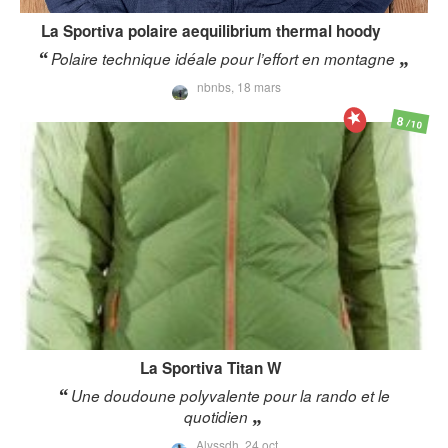
La Sportiva
polaire aequilibrium thermal hoody
Polaire technique idéale pour l’effort en montagne
nbnbs,
18 mars
8
/10
La Sportiva
Titan W
Une doudoune polyvalente pour la rando et le
quotidien
Alyssdh,
24 oct.