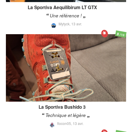
La Sportiva
Aequilibirum LT GTX
Une référence !
Mytyck,
13 avr.
8
/10
La Sportiva
Bushido 3
Technique et légère
flocon05,
13 avr.