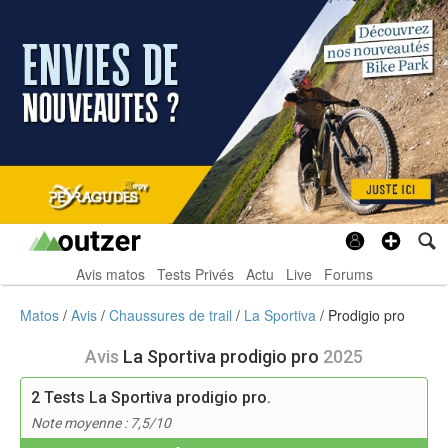
Avis matos
Tests Privés
Actu
Live
Forums
Matos
Avis
Chaussures de trail
La Sportiva
Prodigio pro
Avis
La Sportiva prodigio pro
2025
2
Tests La Sportiva prodigio pro.
Note moyenne : 7,5/10