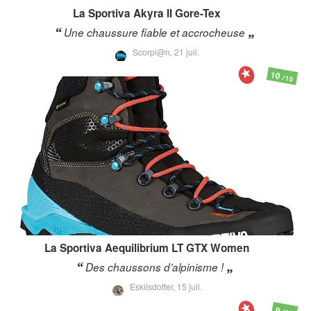
La Sportiva
Akyra II Gore-Tex
Une chaussure fiable et accrocheuse
Scorpi@n,
21 juil.
10
/10
La Sportiva
Aequilibrium LT GTX Women
Des chaussons d’alpinisme !
Eskilsdotter,
15 juil.
9