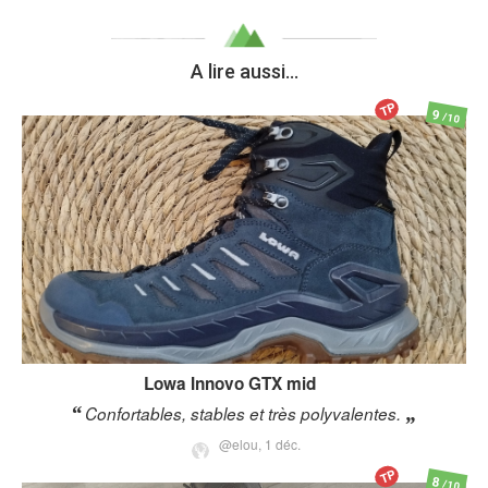
A lire aussi...
TP
9
/10
Lowa
Innovo GTX mid
Confortables, stables et très polyvalentes.
@elou,
1 déc.
TP
8
/10