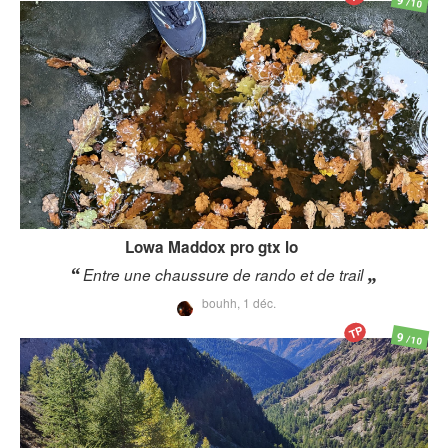
9
/10
Lowa
Maddox pro gtx lo
Entre une chaussure de rando et de trail
bouhh,
1 déc.
TP
9
/10