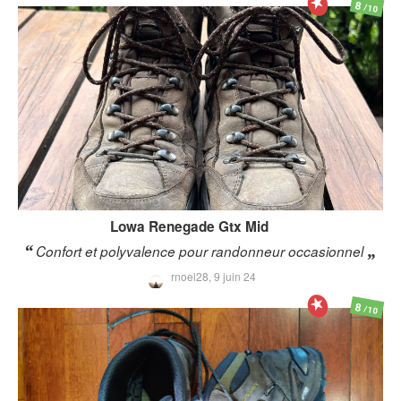
8
/10
Lowa
Renegade Gtx Mid
Confort et polyvalence pour randonneur occasionnel
rnoel28,
9 juin 24
8
/10