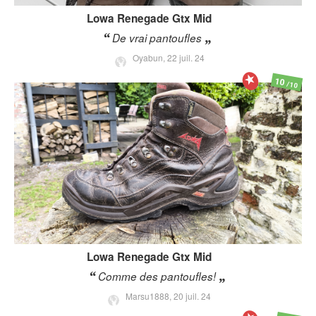
Lowa
Renegade Gtx Mid
De vrai pantoufles
Oyabun,
22 juil. 24
10
/10
Lowa
Renegade Gtx Mid
Comme des pantoufles!
Marsu1888,
20 juil. 24