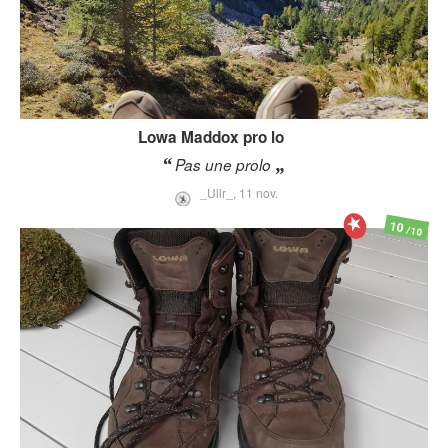
Lowa
Maddox pro lo
Pas une prolo
_Ullr_,
11 nov.
10
/10