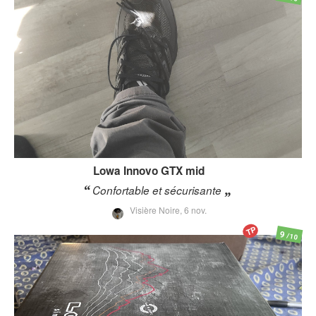
Lowa
Innovo GTX mid
Confortable et sécurisante
Visière Noire,
6 nov.
TP
9
/10