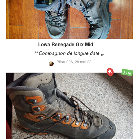
Lowa
Renegade Gtx Mid
Compagnon de longue date
Pilou-006,
28 mai 23
7
/10