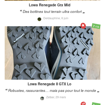
Lowa
Renegade Gtx Mid
Des bottines tout terrain ultra confort
Deldauphine,
6 juin
7
/10
Lowa
Renegade II GTX Lo
Robustes, rassurantes… mais pas pour tout le monde
Zatàar,
29 mars
TP