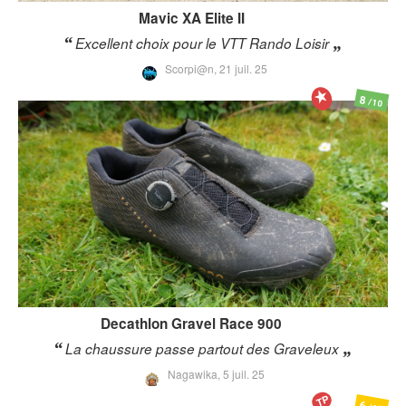
Mavic
XA Elite II
Excellent choix pour le VTT Rando Loisir
Scorpi@n,
21 juil. 25
8
/10
Decathlon
Gravel Race 900
La chaussure passe partout des Graveleux
Nagawika,
5 juil. 25
TP
6