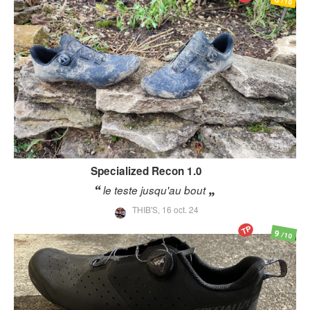
/10
Specialized
Recon 1.0
le teste jusqu'au bout
THIB'S,
16 oct. 24
TP
9
/10