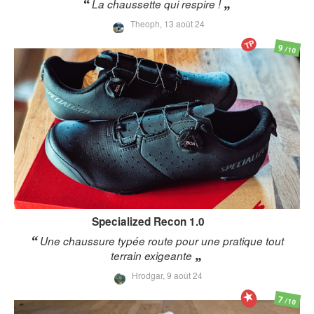
La chaussette qui respire !
Theoph,
13 août 24
TP
9
/10
Specialized
Recon 1.0
Une chaussure typée route pour une pratique tout
terrain exigeante
Hrodgar,
9 août 24
7
/10