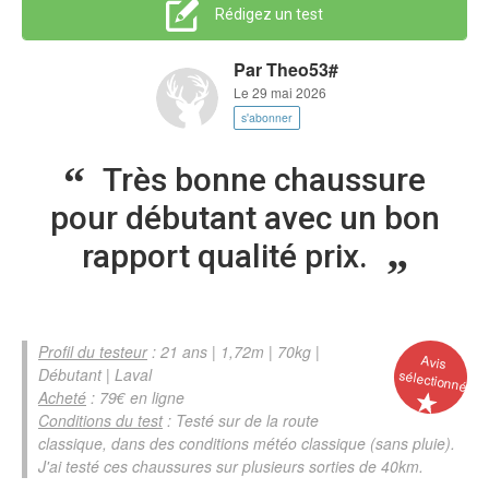
Rédigez un test
Par
Theo53#
Le 29 mai 2026
s'abonner
Très bonne chaussure
pour débutant avec un bon
rapport qualité prix.
Profil du testeur
: 21 ans | 1,72m | 70kg |
Avis
Débutant | Laval
sélectionné
Acheté
: 79€ en ligne
Conditions du test
: Testé sur de la route
classique, dans des conditions météo classique (sans pluie).
J'ai testé ces chaussures sur plusieurs sorties de 40km.