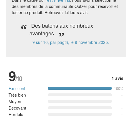
Dans le cadre du
Test Privé Tsl
, nous avons sélectionné
des membres de la communauté Outzer pour recevoir et
tester ce produit. Retrouvez ici leurs avis.
Des bâtons aux nombreux
avantages
9
sur 10, par pagtri, le 9 novembre 2025.
9
/10
1 avis
Excellent
100%
Très bien
-
Moyen
-
Décevant
-
Horrible
-