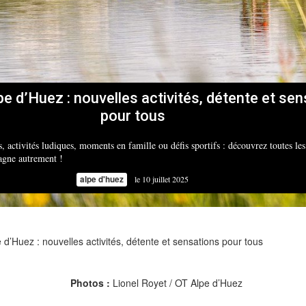
lpe d’Huez :
nouvelles activités, détente et se
pour tous
ctivités ludiques, moments en famille ou défis sportifs : découvrez toutes le
tagne autrement !
alpe d'huez
le 10 juillet 2025
e d’Huez : nouvelles activités, détente et sensations pour tous
Photos :
Lionel Royet / OT Alpe d’Huez