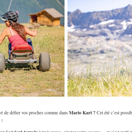
Mario Kart ?
êvé de défier vos proches comme dans
Cet été c’est possi
 !
tout-terrain
’un kart
à trois roues, ajustez votre casque… et c’est parti