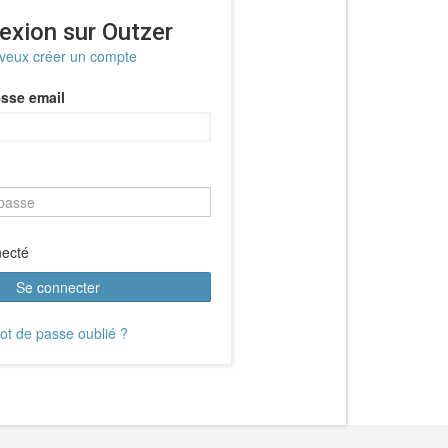
exion sur Outzer
 veux créer un compte
sse email
necté
Se connecter
ot de passe oublié ?