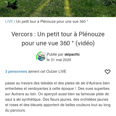
Verdict des testeurs
Actu
LIVE
Un petit tour à Plénouze pour une vue 360 °
Live
Vercors : Un petit tour à Plénouze
Forums
pour une vue 360 ° (vidéo)
Forums
Membres
Publié par
skipacific
le 31 mai 2025
3 personnes
aiment cet Outzer LIVE
passe au travers des teleskis et des pistes de ski d'Autrans bien
enherbées et verdoyantes à cette époque !. Des vues superbes
sur Autrans au loin. On aperçoit aussi bien sa fameuse piste de
saut à ski synthétique. Des fleurs jaunes, des orchidées jaunes
et roses et des bleuets apportent de belles couleurs tout au long
du parcours.