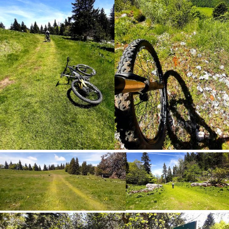
Loaded
:
Unmute
100.00%