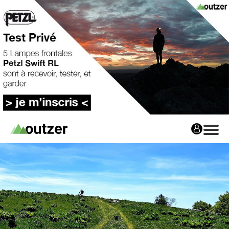
Avis matos
Les avis matos
Tests Privés
Tests Privés
Les Tests Privés