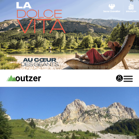
Avis matos
Les avis matos
Tests Privés
Tests Privés
Les Tests Privés