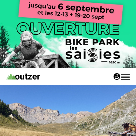
Avis matos
Les avis matos
Tests Privés
Tests Privés
Les Tests Privés