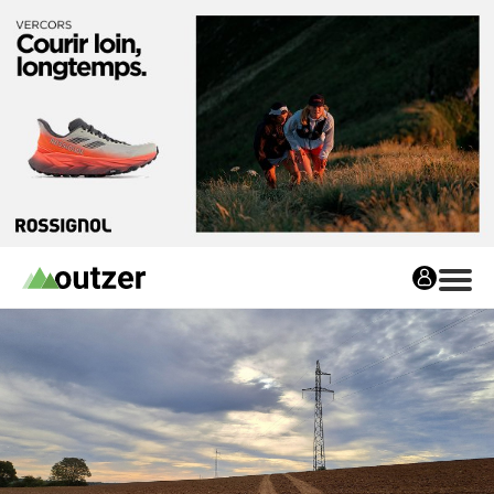
Avis matos
Les avis matos
Tests Privés
Tests Privés
Les Tests Privés