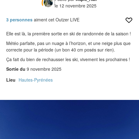
le 12 novembre 2025
Verdict des testeurs
3 personnes
aiment cet Outzer LIVE
Actu
Elle est là, la première sortie en ski de randonnée de la saison !
Live
Météo parfaite, pas un nuage à l’horizon, et une neige plus que
Forums
correcte pour la période (un bon 40 cm posés sur rien).
Forums
Ça fait du bien de rechausser les ski, vivement les prochaines !
Membres
Sortie du
9 novembre 2025
Lieu
Hautes-Pyrénées