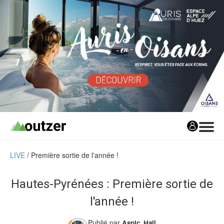
LIVE
Première sortie de l'année !
Avis matos
Les avis matos
Hautes-Pyrénées : Première sortie de
Tests Privés
l'année !
Tests Privés
Publié par
Les Tests Privés
Aspic_Hall