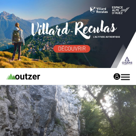
Avis matos
Les avis matos
Tests Privés
Tests Privés
Les Tests Privés