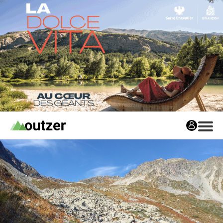
Avis matos
Les avis matos
Tests Privés
Tests Privés
Les Tests Privés