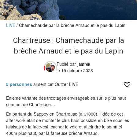
Verdict des testeurs
Actu
LIVE
Chamechaude par la brèche Arnaud et le pas du Lapin
Live
Chartreuse : Chamechaude par la
Forums
brèche Arnaud et le pas du Lapin
Forums
Membres
Publié par
jamrek
le 15 octobre 2023
5 personnes
aiment cet Outzer LIVE
Énieme variante des tricotages envisageables sur le plus haut
sommet de Chartreuse…
En partant du Sappey en Chartreuse (alt.1000)
, l’idée de cet
after-work était de monter le plus haut possible en bike sous les
falaises de la face-est, cacher le vélo et atteindre le sommet
400m plus haut, par la fameuse brèche Arnaud.