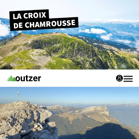
Avis matos
Les avis matos
Tests Privés
Tests Privés
Les Tests Privés