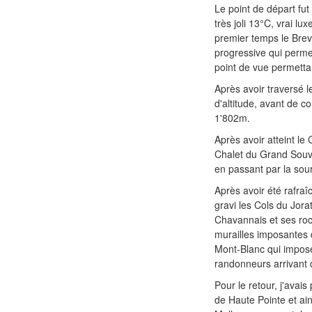
Le point de départ fu
très joli 13°C, vrai 
premier temps le Brevo
progressive qui perme
point de vue permettan
Après avoir traversé l
d'altitude, avant de c
1'802m.
Après avoir atteint le
Chalet du Grand Souvr
en passant par la sour
Après avoir été rafraîc
gravi les Cols du Jor
Chavannais et ses roc
murailles imposantes d
Mont-Blanc qui impose
randonneurs arrivan
Pour le retour, j'avai
de Haute Pointe et ai