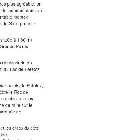
des plus agréable, un
 redescendant dans un
éritable montée
s-le-Saix, premier
y située à 1'801m
 Grande Pointe -
uis redescendu au
nt au Lac de Pététoz
les Chalets de Pététoz,
 côté le Roc de
se, ainsi que les
ne de mire sur le
 marquée de
 et les crocs du côté
îche.