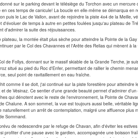
t donné sur le parking devant le télésiège du Torchon avec un mercure 
luxe en ces temps de canicule! La boucle en elle-même se démarqua en
n puis le Lac de Vallon, avant de rejoindre la piste 4x4 de la Meille, v
t d'évoluer de temps à autre en petites foulées jusqu'au plateau de Tré
t d'admirer la suite des réjouissances.
e plateau, la montée était plus sèche pour atteindre la Pointe de la Ga
ontinuer par le Col des Chavannes et l'Arête des Relias qui mènent à la
 Col de Follys, donnant sur le massif skiable de la Grande Terche, je s
oz situé au pied du Roc d'Enfer, permettant de rallier le chemin mena
ce, seul point de ravitaillement en eau fraîche.
hit comme il se doit, j'ai continué sur la piste forestière pour atteindre 
at et de Vésinaz. Ce sentier d'une grande beauté permet d'admirer d'un
hes qui dénotent avec le reste de l'environnement, la Pointe de Chavas
e Chalune. A son sommet, la vue est toujours aussi belle, véritable lig
 naturellement un arrêt de contemplation, malgré une affluence plus
t de Sommand.
s prévu de redescendre par le refuge de Chavan, afin d'éviter les estives
nsi profiter d'une pause avec le gardien, accompagnée une boisson fra