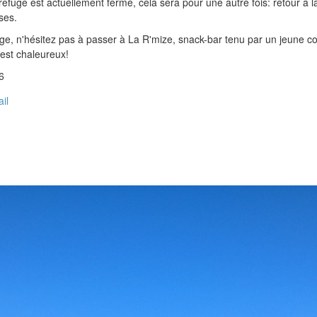
fuge est actuellement fermé, cela sera pour une autre fois: retour à l
ses.
ge, n'hésitez pas à passer à La R'mize, snack-bar tenu par un jeune c
y est chaleureux!
6
ail