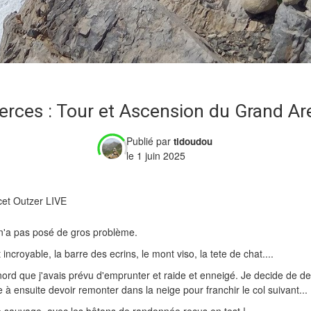
erces : Tour et Ascension du Grand Ar
Publié par
tidoudou
le 1 juin 2025
et Outzer LIVE
 n'a pas posé de gros problème.
ncroyable, la barre des ecrins, le mont viso, la tete de chat....
 nord que j'avais prévu d'emprunter et raide et enneigé. Je decide de d
e à ensuite devoir remonter dans la neige pour franchir le col suivant...
 sauvage, avec les bâtons de randonnée reçus en.test !