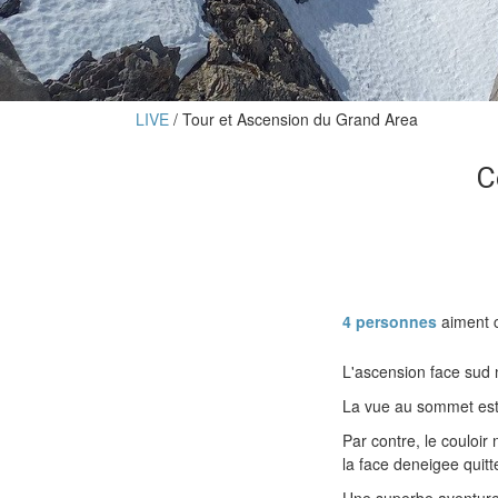
LIVE
Tour et Ascension du Grand Area
C
4 personnes
aiment c
L'ascension face sud
La vue au sommet est i
Par contre, le couloir
la face deneigee quitt
Une superbe aventure