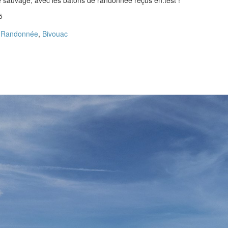
5
s
Randonnée
,
Bivouac