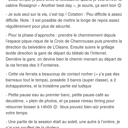
cabine Rossignol « Another best day », je souris, ça sent bon 😊
- Je suis seul sur la via, c’est top ! Cotation : Peu difficile à assez
difficile. Note : il est possible de mettre la longe de repos assez
régulièrement pour plus de sécurité.
- Pour la phase d’approche : prendre le cheminement depuis
l’espace pique-nique de la Croix de Chamrousse puis prendre la
direction du belvédère de L’Oisans. Ensuite suivre le grillage
textile direction la gare de départ du téléski de l’Infernet.
Dernière la gare, on devine bien le chemin menant au départ de
la via ferrata des 3 Fontaines.
- Cette via ferrata a beaucoup de contact rocher (= y’a pas des
barreaux tout le temps), possède 3 bancs (super classe), a 2
échappatoires, et la troisième partie est ludique
- Petite pause eau au premier banc, petite pause-café au
deuxième, + plein de photos, et ça passe niveau timing pour
retourner bosser à 14h00 😊. Vous pouvez bien-sûr prendre
votre temps.
- Une partie de la session était au soleil, une autre à l’ombre, je
n’ai pas souffert de la chaleur.