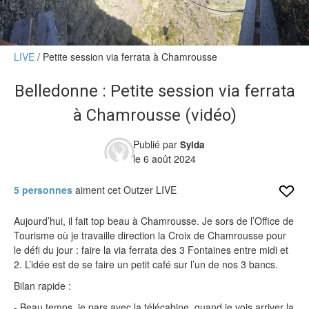
Verdict des testeurs
Actu
LIVE
Petite session via ferrata à Chamrousse
Live
Belledonne : Petite session via ferrata
Forums
à Chamrousse (vidéo)
Forums
Membres
Publié par
Sylda
le 6 août 2024
5 personnes
aiment cet Outzer LIVE
Aujourd’hui, il fait top beau à Chamrousse. Je sors de l’Office de
Tourisme où je travaille direction la Croix de Chamrousse pour
le défi du jour : faire la via ferrata des 3 Fontaines entre midi et
2. L’idée est de se faire un petit café sur l’un de nos 3 bancs.
Bilan rapide :
- Beau temps, je pars avec la télécabine, quand je vois arriver la