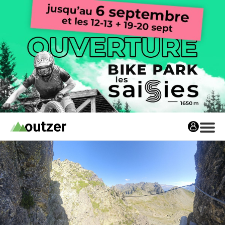
Avis matos
Les avis matos
Tests Privés
Tests Privés
Les Tests Privés