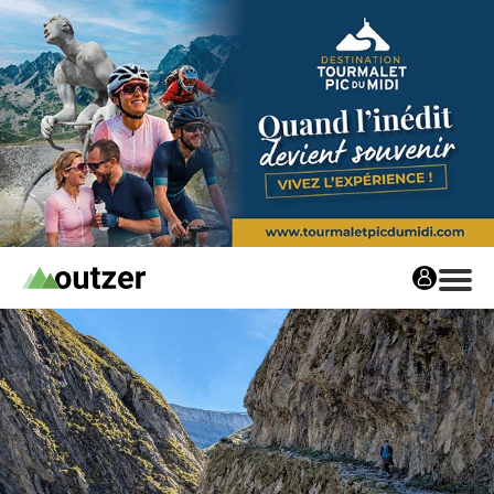
Avis matos
Les avis matos
Tests Privés
Tests Privés
Les Tests Privés