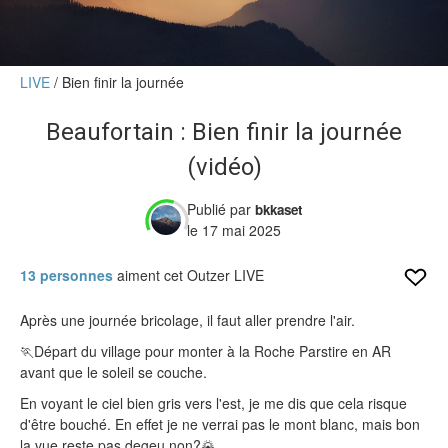
Verdict des testeurs
Actu
LIVE
Bien finir la journée
Live
Beaufortain : Bien finir la journée
Forums
(vidéo)
Forums
Membres
Publié par
bkkaset
le 17 mai 2025
13 personnes
aiment cet Outzer LIVE
Après une journée bricolage, il faut aller prendre l'air.
🏃Départ du village pour monter à la Roche Parstire en AR
avant que le soleil se couche.
En voyant le ciel bien gris vers l'est, je me dis que cela risque
d'être bouché. En effet je ne verrai pas le mont blanc, mais bon
la vue reste pas degeu non?🌄