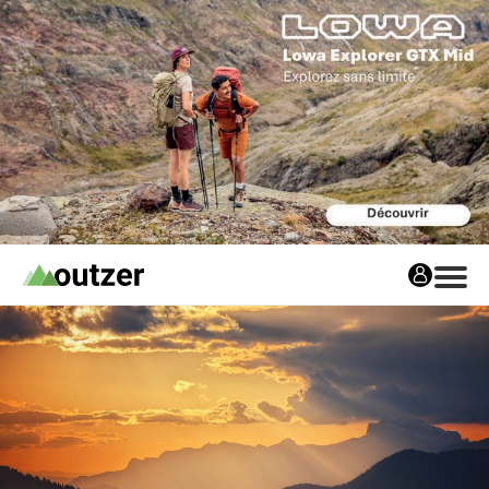
Avis matos
Les avis matos
Tests Privés
Tests Privés
Les Tests Privés