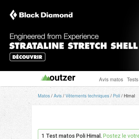
Avis matos
Tests
Matos
Avis
Vêtements techniques
Poli
Himal
1
Test matos Poli Himal.
Postez le votr