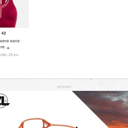
o
42
 sera sans
re.
otter,
28 avr.