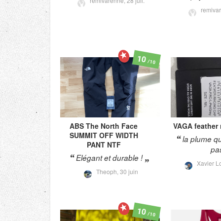
remivarenne,
28 juil.
remiva
10
/10
ABS The North Face
VAGA
feather
SUMMIT OFF WIDTH
la plume qu
PANT NTF
pa
Elégant et durable !
Xavier L
Theoph,
30 juin
10
/10