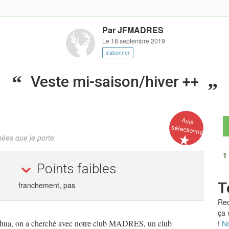
Par
JFMADRES
Le 18 septembre 2019
s'abonner
Veste mi-saison/hiver ++
Avis
sélectionné
ées que je porte.
1
Points faibles
T
franchement, pas
Rec
ça 
echua, on a cherché avec notre club MADRES, un club
!
No