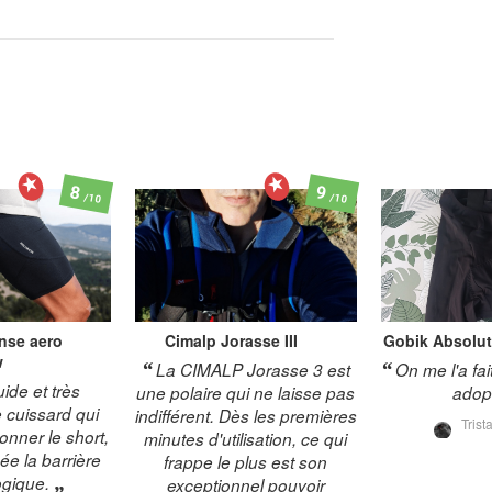
8
9
/10
/10
nse aero
Cimalp
Jorasse III
Gobik
Absolut
w
La CIMALP Jorasse 3 est
On me l'a fait
uide et très
une polaire qui ne laisse pas
adopt
e cuissard qui
indifférent. Dès les premières
Tris
onner le short,
minutes d'utilisation, ce qui
ée la barrière
frappe le plus est son
gique.
exceptionnel pouvoir