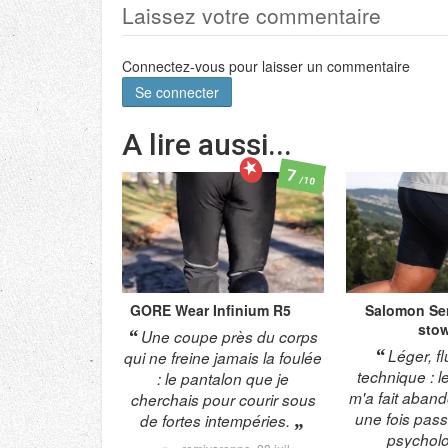
Laissez votre commentaire
Connectez-vous pour laisser un commentaire
Se connecter
A lire aussi...
7
/10
GORE Wear
Infinium R5
Salomon
Se
sto
Une coupe près du corps
Léger, fl
qui ne freine jamais la foulée
technique : l
: le pantalon que je
m'a fait aband
cherchais pour courir sous
une fois pass
de fortes intempéries.
psycholo