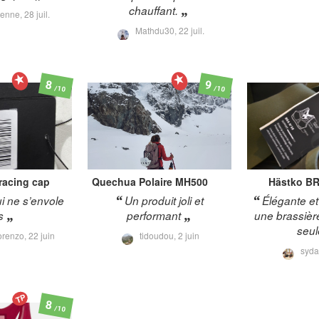
chauffant.
renne,
28 juil.
Mathdu30,
22 juil.
8
9
/10
/10
 racing cap
Quechua
Polaire MH500
Hästko
BR
i ne s’envole
Un produit joli et
Élégante et
s
performant
une brassièr
seul
orenzo,
22 juin
tidoudou,
2 juin
syda
TP
8
/10