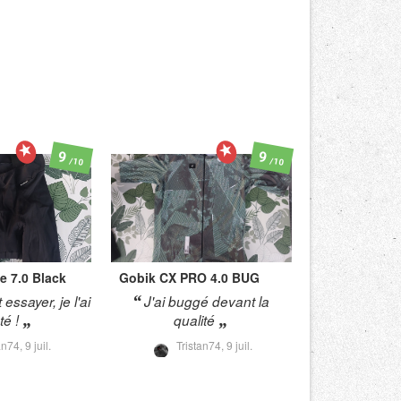
9
9
/10
/10
e 7.0 Black
Gobik
CX PRO 4.0 BUG
 essayer, je l'ai
J'ai buggé devant la
é !
qualité
tan74,
9 juil.
Tristan74,
9 juil.