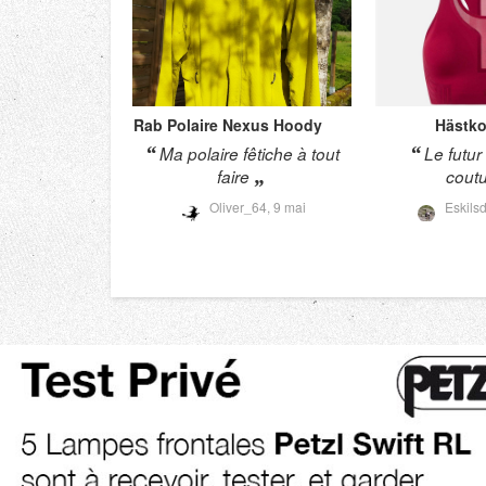
Rab
Polaire Nexus Hoody
Hästk
Ma polaire fêtiche à tout
Le futur
faire
coutu
Oliver_64,
9 mai
Eskilsd