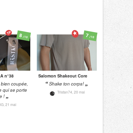
TP
8
7
/10
/10
A n°38
Salomon
Shakeout Core
 bien coupée,
Shake ton corps!
e qui se porte
Tristan74,
20 mai
e !
lG,
21 mai