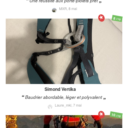
Une réussite aux porte-piolets prêt
MXR,
8 mai
8
/10
Simond
Vertika
Baudrier abordable, léger et polyvalent
Laure_mkl,
7 mai
10
/10