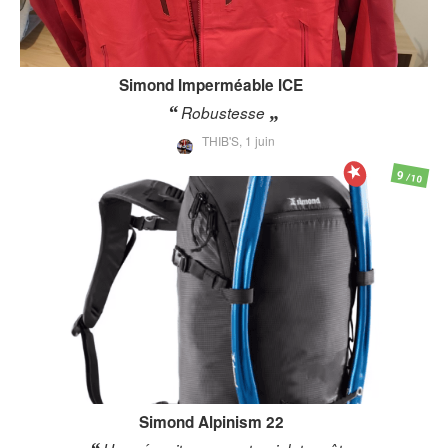
Simond
Imperméable ICE
Robustesse
THIB'S,
1 juin
9
/10
Simond
Alpinism 22