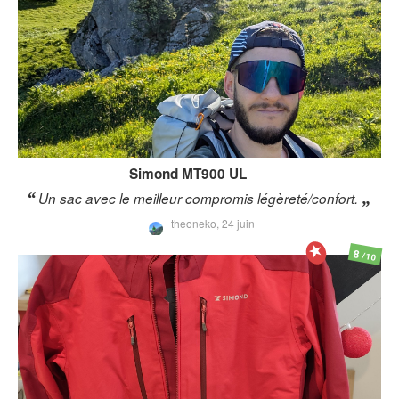
Simond
MT900 UL
Un sac avec le meilleur compromis légèreté/confort.
theoneko,
24 juin
8
/10