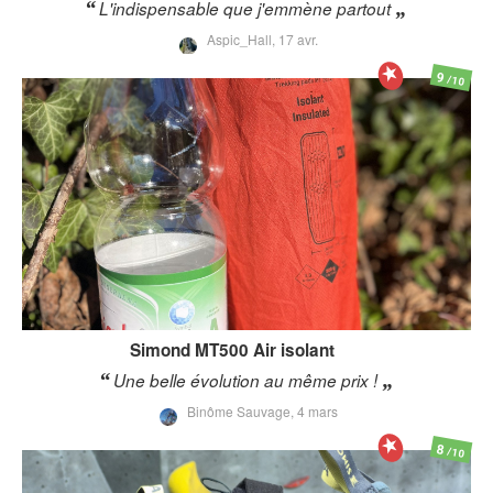
L'indispensable que j'emmène partout
Aspic_Hall,
17 avr.
9
/10
Simond
MT500 Air isolant
Une belle évolution au même prix !
Binôme Sauvage,
4 mars
8
/10