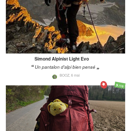
Simond
Alpinist Light Evo
Un pantalon d'alpi bien pensé
BOOZ,
6 mai
9
/10