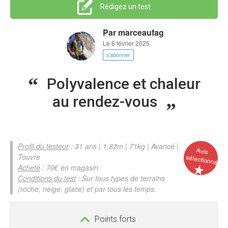
Rédigez un test
Par
marceaufag
Le 6 février 2025
s'abonner
Polyvalence et chaleur
au rendez-vous
Profil du testeur
: 31 ans | 1,82m | 71kg | Avancé |
Avis
Touvre
sélectionné
Acheté
: 70€ en magasin
Conditions du test
: Sur tous types de terrains
(roche, neige, glace) et par tous les temps.
Points forts