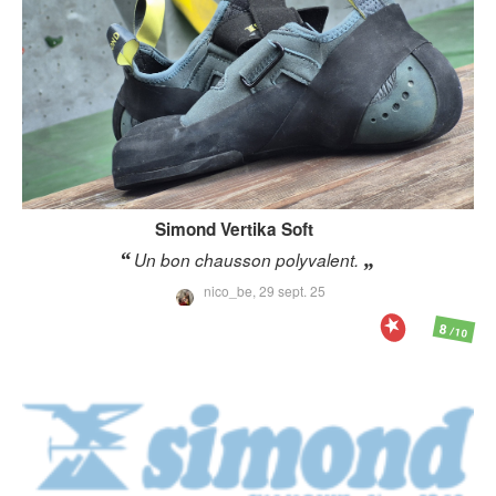
Simond
Vertika Soft
Un bon chausson polyvalent.
nico_be,
29 sept. 25
8
/10