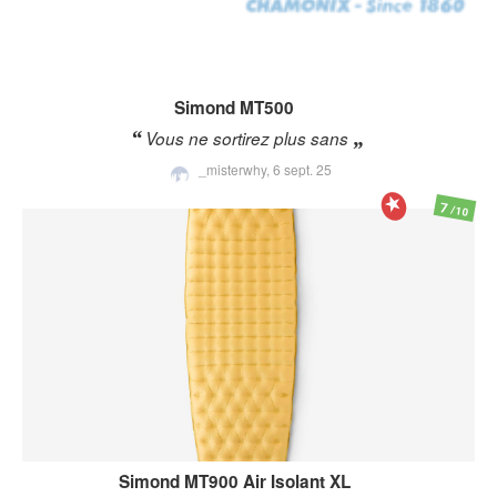
Simond
MT500
Vous ne sortirez plus sans
_misterwhy,
6 sept. 25
7
/10
Simond
MT900 Air Isolant XL