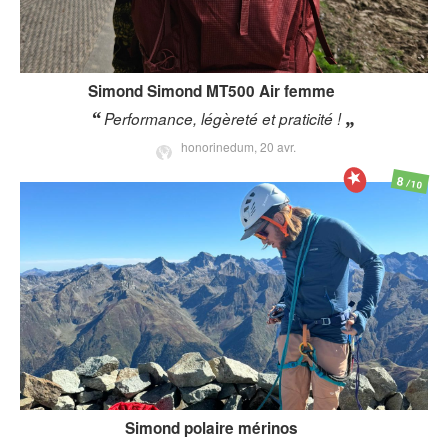
Simond
Simond MT500 Air femme
Performance, légèreté et praticité !
honorinedum,
20 avr.
8
/10
Simond
polaire mérinos