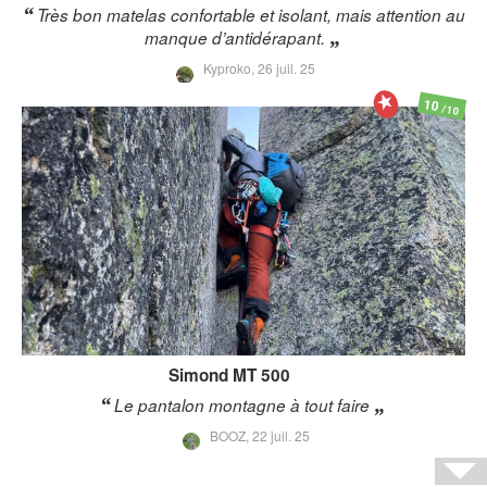
Très bon matelas confortable et isolant, mais attention au
manque d’antidérapant.
Kyproko,
26 juil. 25
10
/10
Simond
MT 500
Le pantalon montagne à tout faire
BOOZ,
22 juil. 25