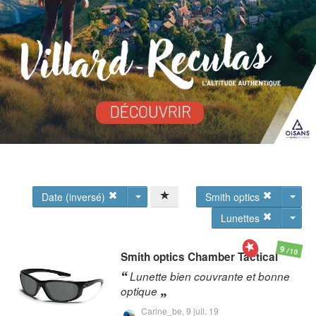
Date (inversé)
Smith optics
Lunettes
9
/10
Smith optics
Chamber Tactical
Lunette bien couvrante et bonne
optique
Carine_be,
9 juil. 19