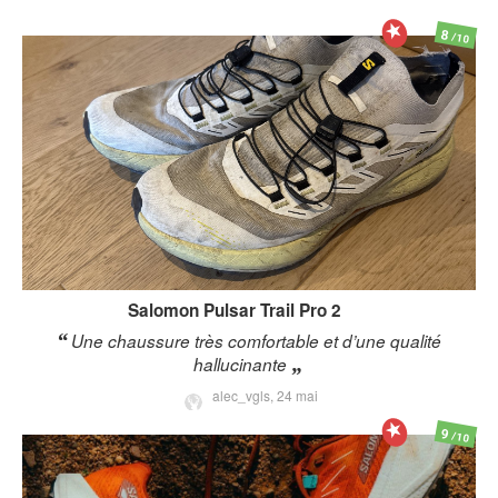
8
/10
Salomon
Pulsar Trail Pro 2
Une chaussure très comfortable et d’une qualité
hallucinante
alec_vgls,
24 mai
9
/10