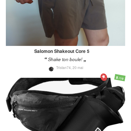
Salomon
Shakeout Core 5
Shake ton boule!
Tristan74,
20 mai
8
/10