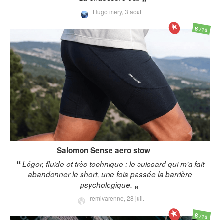
Hugo mery,
3 août
8
/10
Salomon
Sense aero stow
Léger, fluide et très technique : le cuissard qui m'a fait
abandonner le short, une fois passée la barrière
psychologique.
remivarenne,
28 juil.
8
/10