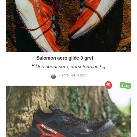
Salomon
aero glide 3 grvl
Une chaussure, deux terrains !
Hervé_44,
3 août
8
/10