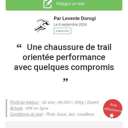
Rédigez un test
Par
Levente Dorogi
Le 6 septembre 2024
s'abonner
Une chaussure de trail
orientée performance
avec quelques compromis
Profil du testeur
: 42 ans | 48,00m | 80kg | Expert
Avis
Acheté
: 85€ en ligne
sélectionné
Conditions du test
: Pluie, boue, sec, rocailleux