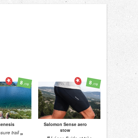
8
8
/10
/10
enesis
Salomon
Sense aero
stow
ure trail