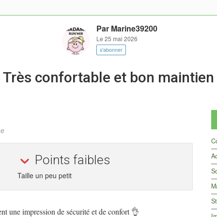
Par
Marine39200
Le 25 mai 2026
s'abonner
Très confortable et bon maintie
ge
C
A
Points faibles
So
Taille un peu petit
M
St
nt une impression de sécurité et de confort 👌
Im