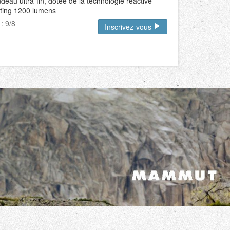
deau ultra-fin, dotée de la technologie reactive
hting 1200 lumens
 : 9/8
Inscrivez-vous