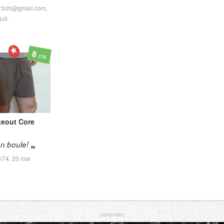
er.bzh@gmail.com,
uil.
8
/10
eout Core
n boule!
an74,
20 mai