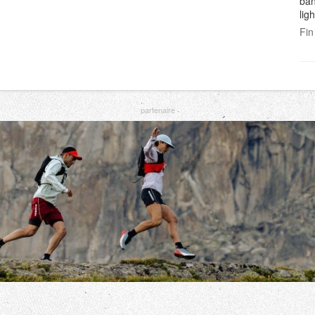
ban
lig
Fin