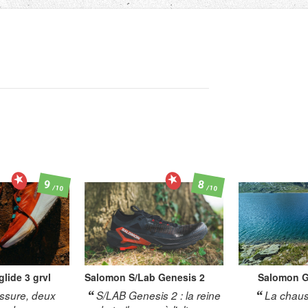
9
8
/10
/10
glide 3 grvl
Salomon
S/Lab Genesis 2
Salomon
G
ssure, deux
S/LAB Genesis 2 : la reine
La chauss