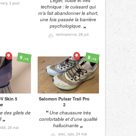
Léger, fluide et très
mery,
3 août
technique : le cuissard qui
m'a fait abandonner le short,
une fois passée la barrière
psychologique.
remivarenne,
28 juil.
9
8
/10
/10
V Skin 5
Salomon
Pulsar Trail Pro
me
2
 des gilets de
Une chaussure très
l
comfortable et d’une qualité
hallucinante
i68,
28 mai
alec_vgls,
24 mai