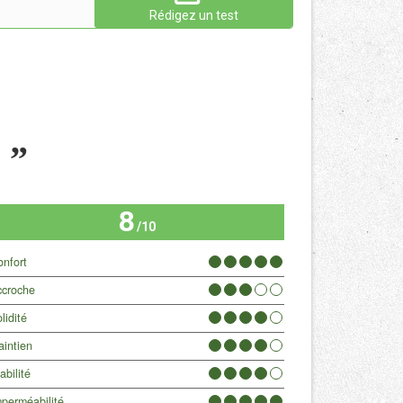
Rédigez un test
n
8
/10
onfort
ccroche
lidité
aintien
abilité
perméabilité