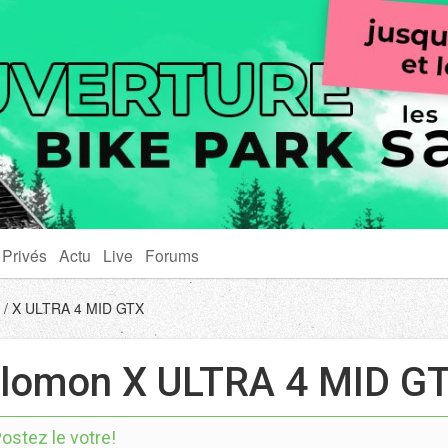
 Privés
Actu
Live
Forums
n
X ULTRA 4 MID GTX
lomon X ULTRA 4 MID G
ostez le votre!