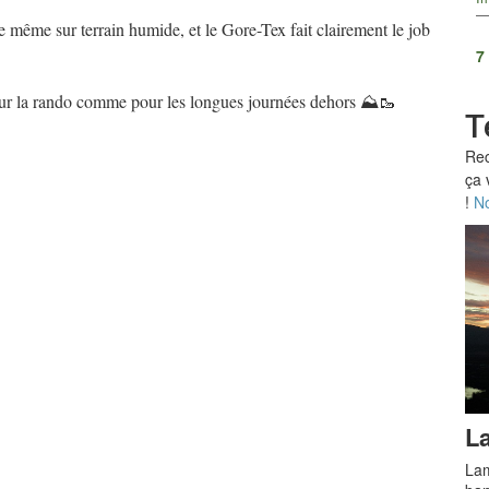
e même sur terrain humide, et le Gore-Tex fait clairement le job
7
pour la rando comme pour les longues journées dehors ⛰️🥾
T
Rec
ça 
!
No
La
Lam