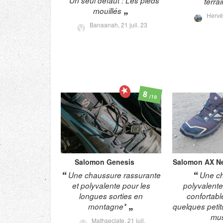
Un seul defaut : Les pieds
terrai
mouillés
Herv
Banaanah,
21 juil. 23
8
/10
Salomon
Genesis
Salomon
AX N
Une chaussure rassurante
Une c
et polyvalente pour les
polyvalente,
longues sorties en
confortabl
montagne*
quelques petits
mu
Mathseclate,
21 juil.