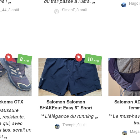
ns !
du trail passe à l'ultra.
Hugo 
é_44,
3 août
SimonF,
3 août
10
8
/10
/10
ekoma GTX
Salomon
Salomon
Salomon
AD
SHAKEout Easy 5" Short
fem
haussure
L'élégance du running
Le must-have
 résistante,
trai
e qui, avec
Theoph,
9 juil.
 tips, serait un
Magal
st