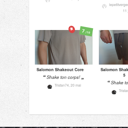
lepetitverg
11 j
7
/10
Salomon
Shakeout Core
Salomon
Shak
5
Shake ton corps!
Shake to
Tristan74,
20 mai
Trist