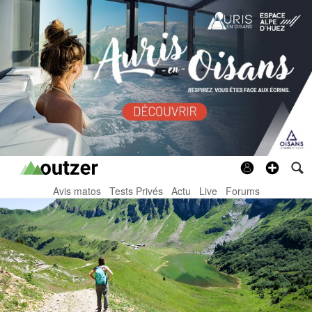
Avis matos
Tests Privés
Actu
Live
Forums