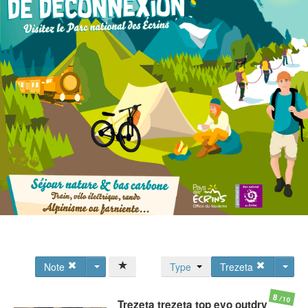
Note
Type
Trezeta
8
/10
Trezeta
trezeta top evo outdry