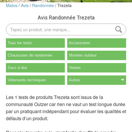
Matos
Avis
Randonnée
Trezeta
Avis Randonnée Trezeta
Tous les tests
Accessoires
Chaussures de randonnée
Montres outdoor
Sacs à dos
Vestes
Vêtements techniques
Autres
Les 1 tests de produits Trezeta sont issus de la
communauté Outzer car rien ne vaut un test longue durée
par un pratiquant indépendant pour évaluer les qualités et
défauts d’un produit.