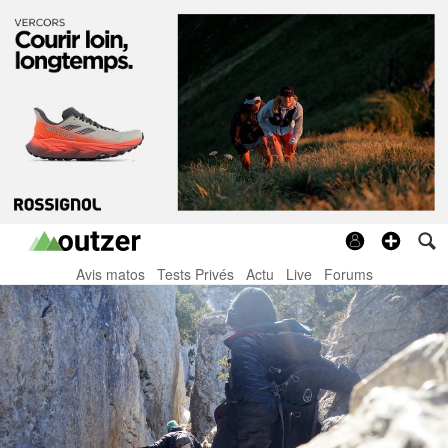
Avis matos
Tests Privés
Actu
Live
Forums