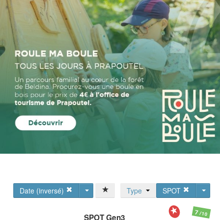
Date (inversé)
Type
SPOT
7
/10
SPOT
Gen3