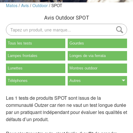
Matos
Avis
Outdoor
SPOT
Avis Outdoor SPOT
Tous les tests
Gourdes
Lampes frontales
Longes de via ferrata
Lunettes
Montres outdoor
Téléphones
Autres
Les 1 tests de produits SPOT sont issus de la
communauté Outzer car rien ne vaut un test longue durée
par un pratiquant indépendant pour évaluer les qualités et
défauts d’un produit.