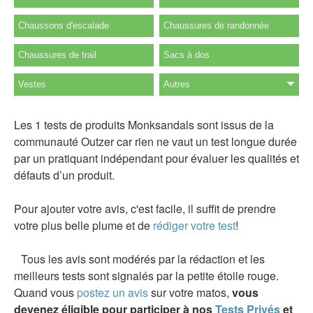
Chaussons d'escalade
Chaussures de randonnée
Chaussures de trail
Sacs à dos
Vestes
Autres
Les 1 tests de produits Monksandals sont issus de la
communauté Outzer car rien ne vaut un test longue durée
par un pratiquant indépendant pour évaluer les qualités et
défauts d’un produit.
Pour ajouter votre avis, c'est facile, il suffit de prendre
votre plus belle plume et de
rédiger votre test
!
Tous les avis sont modérés par la rédaction et les
meilleurs tests sont signalés par la petite étoile rouge.
Quand vous
postez un avis
sur votre matos,
vous
devenez éligible pour participer à nos
Tests Privés
et