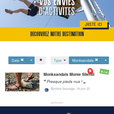
Date
Type
Monksandals
9
/10
Monksandals
Monte Silentii
Presque pieds nus !
Binôme Sauvage,
19 juin 25