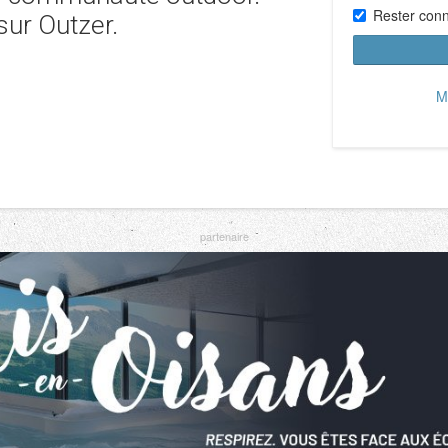
Rester con
sur Outzer.
M